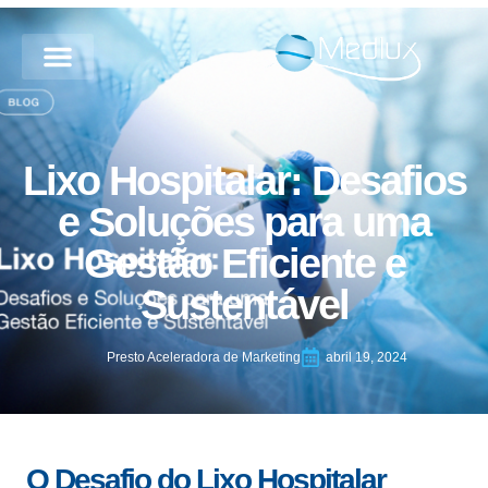
Lixo Hospitalar: Desafios
e Soluções para uma
Gestão Eficiente e
Sustentável
Presto Aceleradora de Marketing
abril 19, 2024
O Desafio do Lixo Hospitalar