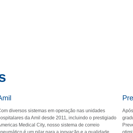
s
Amil
Pre
om diversos sistemas em operação nas unidades
Após
ospitalares da Amil desde 2011, incluindo o prestigiado
grad
mericas Medical City, nosso sistema de correio
Prev
neumático é um pilar para a inovação e a qualidade
otimi