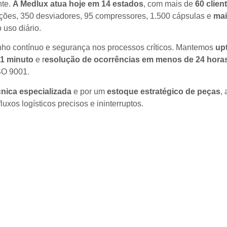
nte.
A Medlux atua hoje em 14 estados
, com mais de
60 clien
ções, 350 desviadores, 95 compressores, 1.500 cápsulas e
mai
 uso diário.
ho contínuo e segurança nos processos críticos. Mantemos
up
 1 minuto
e r
esolução de ocorrências em menos de 24 hora
SO 9001.
cnica especializada
e por um
estoque estratégico de peças
,
uxos logísticos precisos e ininterruptos.