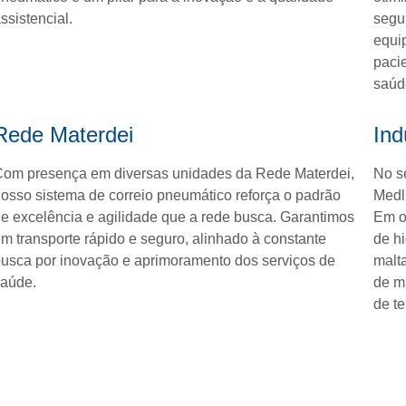
ssistencial.
segur
equi
paci
saúd
Rede Materdei
Ind
om presença em diversas unidades da Rede Materdei,
No se
osso sistema de correio pneumático reforça o padrão
Medlu
e excelência e agilidade que a rede busca. Garantimos
Em o
m transporte rápido e seguro, alinhado à constante
de h
usca por inovação e aprimoramento dos serviços de
malt
aúde.
de m
de t