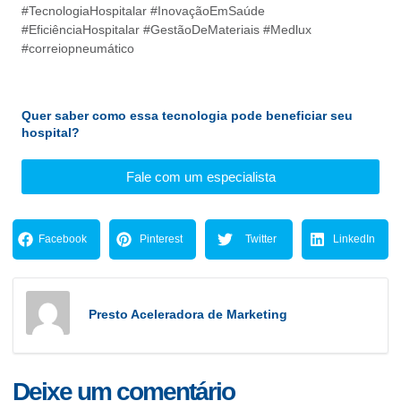
#TecnologiaHospitalar #InovaçãoEmSaúde
#EficiênciaHospitalar #GestãoDeMateriais #Medlux
#correiopneumático
Quer saber como essa tecnologia pode beneficiar seu
hospital?
Fale com um especialista
Facebook
Pinterest
Twitter
LinkedIn
Presto Aceleradora de Marketing
Deixe um comentário